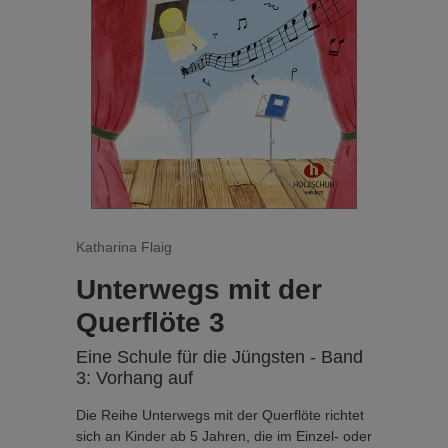
verlag.de/unterwegs
Band 2 – Rund um die Welt
… behandelt vor allem das große Thema des
Überblasens sowie wichtige musikalische
Grundlagen. Das bisher praktizierte
Auswendigspiel erhält die zusätzliche
Komponente des Transponierens. Die Lieder
werden länger und komplexer, die Erklärungen
sind jedoch nach wie vor kurz gehalten. Der
Band endet mit der Erschließung des G-Dur-
Raums durch das fis² in einem Rahmen von d¹
– g².
Katharina Flaig
Unterwegs mit der
...
Querflöte 3
Eine Schule für die Jüngsten - Band
3: Vorhang auf
Die Reihe Unterwegs mit der Querflöte richtet
sich an Kinder ab 5 Jahren, die im Einzel- oder