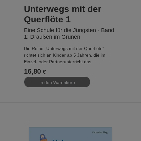
Unterwegs mit der
Querflöte 1
Eine Schule für die Jüngsten - Band
1: Draußen im Grünen
Die Reihe „Unterwegs mit der Querflöte“
richtet sich an Kinder ab 5 Jahren, die im
Einzel- oder Partnerunterricht das
Querflötenspiel erlernen. Im Vordergrund steht
16,80
€
der Wunsch, die Schule möglichst schlank zu
gestalten und alle Informationen, die den
Schüler nicht direkt betreffen, auszulagern.
Die wichtigsten Bausteine:
- Einfache Erklärungen – leicht verständlich für
Kinder ab 5 Jahren
- Vier Symbole zeigen an, was zu tun ist –
ohne große Worte
- Duettspiel und Auswendigspiel von Anfang an
– für ein