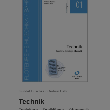
Hintergrundinformationen oder Anekdoten
einen „grünen Faden“. Die durchgehende
Zweistimmigkeit in beiden Bänden weckt
Musizierfreude, vermittelt Klangideale und
zeigt musikalische Ausdrucksmöglichkeiten,
die den Weg zu einer eigenen Interpretation
ebnen.
...
Gundel Huschka / Gudrun Bähr
Technik
Tonleitern – Dreiklänge – Chromatik