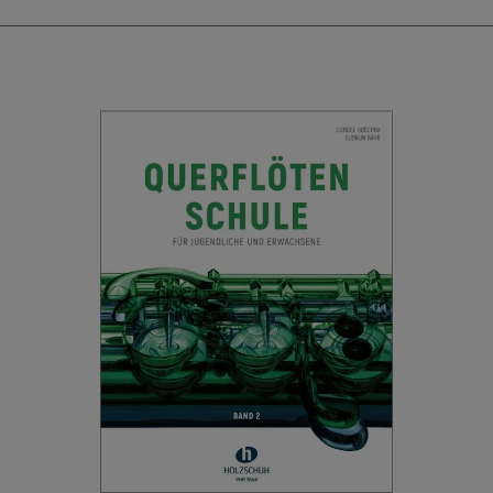
Flötentechnik. Wie ein roter Faden zieht sich
eine rhythmische Schulung durch den Band 1.
Diese kleinen Übungen sind teilweise mit
Texten versehen oder witzig verfilmt. In Band 2
bilden Übetipps, Körper- und Atemübungen,
Hintergrundinformationen oder Anekdoten
einen „grünen Faden“. Die durchgehende
Zweistimmigkeit in beiden Bänden weckt
Musizierfreude, vermittelt Klangideale und
zeigt musikalische Ausdrucksmöglichkeiten,
die den Weg zu einer eigenen Interpretation
ebnen.
...