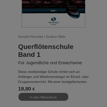
großes Thema ist die Erschließung der
chromatischen Tonleiter sowie der
enharmonischen Verwechslung. Der Schüler
lernt alle Tonnamen kennen und kann sie
sicher unterscheiden. Mit dem Abschluss von
Band 3 hat sich der Schüler alles erarbeitet,
was er zum selbstständigen, reflektierten
Flötenspiel benötigt.
Gundel Huschka / Gudrun Bähr
Querflötenschule
...
Band 1
Für Jugendliche und Erwachsene
Diese zweibändige Schule richtet sich an
Anfänger und Wiedereinsteiger im Einzel- oder
Gruppenunterricht. Mit einer breitgefächerten
Literaturauswahl von der Renaissance über
19,80
€
südamerikanische Folklore bis hin zu
Improvisationen mit neuen Spieltechniken
führen die erfahrenen Autorinnen in gut
durchdachten Schritten zu einer soliden