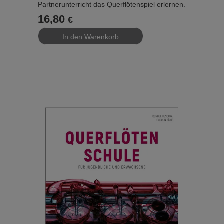
Partnerunterricht das Querflötenspiel erlernen.
Im Vordergrund steht der Wunsch, die Schule
16,80
€
möglichst schlank zu gestalten und alle
Informationen, die den Schüler nicht direkt
betreffen, auszulagern.
Die wichtigsten Bausteine:
- Einfache Erklärungen – leicht verständlich für
Kinder ab 5 Jahren
- Vier Symbole zeigen an, was zu tun ist –
ohne große Worte
- Duettspiel und Auswendigspiel von Anfang an
– für ein ganzheitliches Musizieren
- Umfangreiche Zusatzmaterialien – zahlreiche
Stücke, Klavierbegleitungen und Übungen
sowie der komplette Lehrerband und eine
Elternbeilage stehen kostenlos online zur
Verfügung unter: ­
www.holzschuh-
verlag.de/unterwegs
Band 3 – Vorhang auf
… rundet die flötistische Grundausbildung mit
der Ausweitung des Tonraums bis e³ ab. Ein