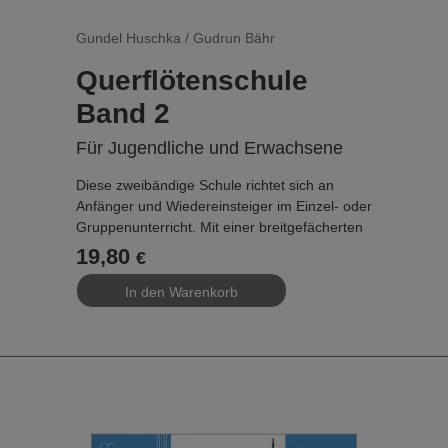
Gundel Huschka / Gudrun Bähr
Querflötenschule
Band 2
Für Jugendliche und Erwachsene
Diese zweibändige Schule richtet sich an
Anfänger und Wiedereinsteiger im Einzel- oder
Gruppenunterricht. Mit einer breitgefächerten
Literaturauswahl von der Renaissance über
19,80
€
südamerikanische Folklore bis hin zu
Improvisationen mit neuen Spieltechniken
führen die erfahrenen Autorinnen in gut
durchdachten Schritten zu einer soliden
Flötentechnik. Wie ein roter Faden zieht sich
eine rhythmische Schulung durch den Band 1.
Diese kleinen Übungen sind teilweise mit
Texten versehen oder witzig verfilmt. In Band 2
bilden Übetipps, Körper- und Atemübungen,