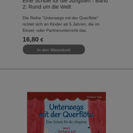
Eine Schule für die Jüngsten - Band
2: Rund um die Welt
Die Reihe "Unterwegs mit der Querflöte"
richtet sich an Kinder ab 5 Jahren, die im
Einzel- oder Partnerunterricht das
Querflötenspiel erlernen. Im Vordergrund steht
16,80
€
der Wunsch, die Schule möglichst schlank zu
gestalten und alle Informationen, die den
Schüler nicht direkt betreffen, auszulagern.
Die wichtigsten Bausteine:
- Einfache Erklärungen – leicht verständlich für
Kinder ab 5 Jahren
- Vier Symbole zeigen an, was zu tun ist –
ohne große Worte
- Duettspiel und Auswendigspiel von Anfang an
– für ein ganzheitliches Musizieren
- Umfangreiche Zusatzmaterialien – zahlreiche
Stücke, Klavierbegleitungen und Übungen
sowie der komplette Lehrerband und eine
Elternbeilage stehen kostenlos online zur
Verfügung unter: ­
www.holzschuh-