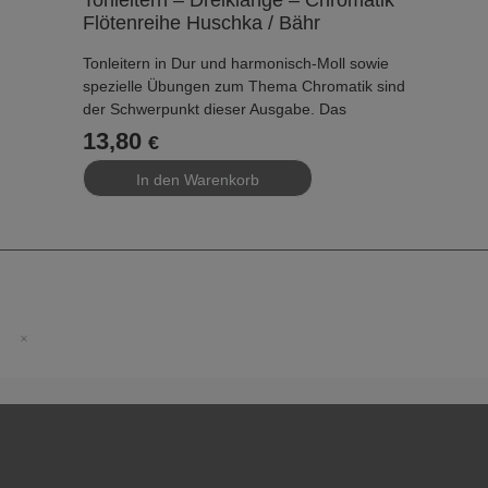
Flötenreihe Huschka / Bähr
Tonleitern in Dur und harmonisch-Moll sowie
spezielle Übungen zum Thema Chromatik sind
der Schwerpunkt dieser Ausgabe. Das
beigelegte Lesezeichen mit den
13,80
€
verschiedenen Artikulationsvorschlägen soll
zusätzlich helfen, die Geläufigkeit der Finger
und der Zunge zu erhöhen.
...