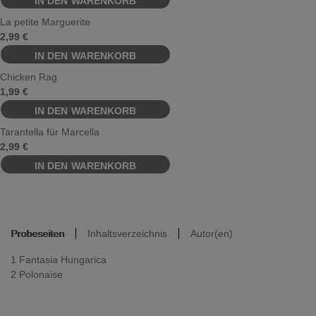
La petite Marguerite
2,99
€
Chicken Rag
1,99
€
Tarantella für Marcella
2,99
€
Fantasia Hungarica
2,99
€
Probeseiten
Inhaltsverzeichnis
Autor(en)
Fiesta Andaluza
2,99
€
1 Fantasia Hungarica
2 Polonaise
Kosakentanz
2,99
€