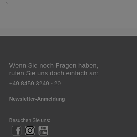
Schorschis Schräg-Räg
2,99
€
Galopp
2,99
€
Toccatina
Wenn Sie noch Fragen haben,
2,99
€
rufen Sie uns doch einfach an:
+49 8459 3249 - 20
Tango
2,99
€
Newsletter-Anmeldung
Polonaise
2,99
€
Besuchen Sie uns: