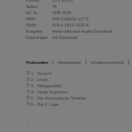
Format:
23 x 30 cm
Seiten:
76
Art. Nr.:
VHR 3838
ISBN:
978-3-86434-117-5
ISMN:
979-0-2013-1020-6
Ausgabe:
Noten inklusive Audio-Download
Datenträger:
mit Download
Probeseiten
Hörbeispiele
Inhaltsverzeichnis
1 - Vorwort
2 - Inhalt
3 - Klangqualität
4 - Tango Argentino
5 - Die chromatische Tonleiter
6 - Die 4. Lage