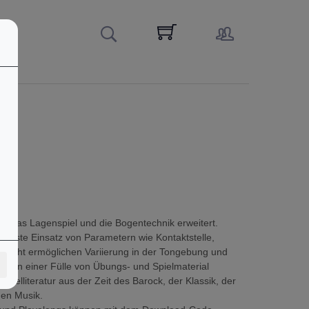
itt das Lagenspiel und die Bogentechnik erweitert.
wusste Einsatz von Parametern wie Kontaktstelle,
wicht ermöglichen Variierung in der Tongebung und
Neben einer Fülle von Übungs- und Spielmaterial
pielliteratur aus der Zeit des Barock, der Klassik, der
hen Musik.