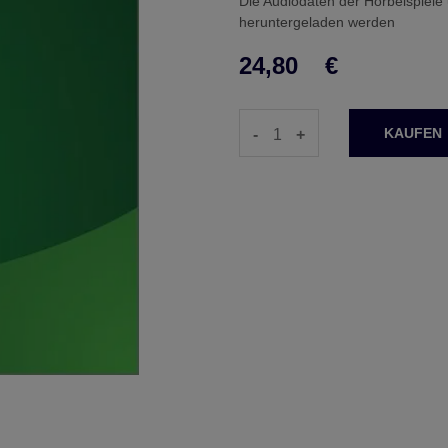
Die Audiodaten der Hörbeispiel
heruntergeladen werden
24,80
€
-
+