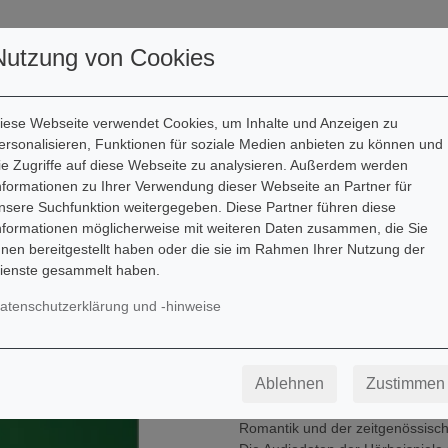
ller
Autoren
Downloads
Nutzung von Cookies
iese Webseite verwendet Cookies, um Inhalte und Anzeigen zu
ersonalisieren, Funktionen für soziale Medien anbieten zu können und
ie Zugriffe auf diese Webseite zu analysieren. Außerdem werden
Andrea Holzer-Rhomberg
nformationen zu Ihrer Verwendung dieser Webseite an Partner für
nsere Suchfunktion weitergegeben. Diese Partner führen diese
Fiedel-Max 5 Viola
nformationen möglicherweise mit weiteren Daten zusammen, die Sie
hnen bereitgestellt haben oder die sie im Rahmen Ihrer Nutzung der
Schule für Viola
ienste gesammelt haben.
Besetzung: Viola
atenschutzerklärung und -hinweise
In Band 5 werden Schritt für Schr
Diverse Stricharten sowie der be
Bogengeschwindigkeit und Armge
Ablehnen
Zustimmen
Verfeinerung der Klangqualität. 
beinhaltet die Ausgabe bewährte S
Romantik und der zeitgenössisc