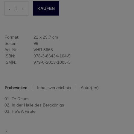
-
+
Format:
21 x 29,7 cm
Seiten:
96
Art. Nr.:
VHR 3665
ISBN:
978-3-86434-104-5
ISMN:
979-0-2013-1005-3
Probeseiten
Inhaltsverzeichnis
Autor(en)
01. Te Deum
02. In der Halle des Bergkönigs
03. He's A Pirate