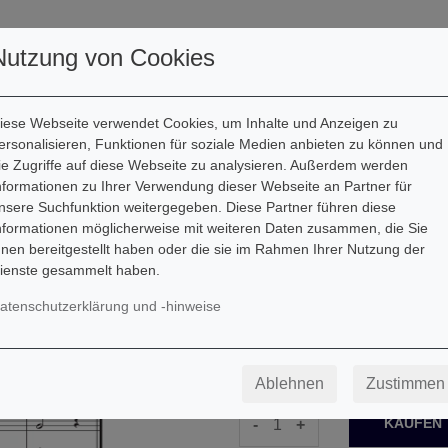
ller
Autoren
Downloads
Nutzung von Cookies
iese Webseite verwendet Cookies, um Inhalte und Anzeigen zu
ersonalisieren, Funktionen für soziale Medien anbieten zu können und
ie Zugriffe auf diese Webseite zu analysieren. Außerdem werden
Barbara Ertl
nformationen zu Ihrer Verwendung dieser Webseite an Partner für
nsere Suchfunktion weitergegeben. Diese Partner führen diese
Widele, wedele
nformationen möglicherweise mit weiteren Daten zusammen, die Sie
hnen bereitgestellt haben oder die sie im Rahmen Ihrer Nutzung der
Downloadartikel
ienste gesammelt haben.
atenschutzerklärung und -hinweise
Besetzung: Eine oder zwei So
1,49
€
Ablehnen
Zustimmen
-
+