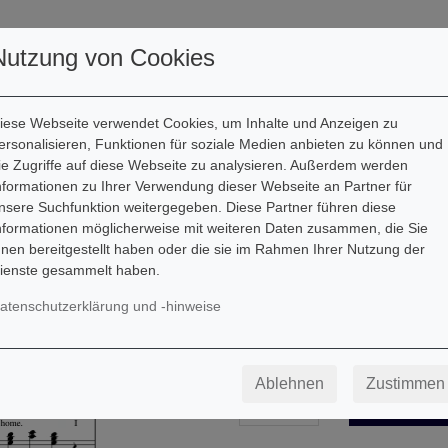
ller
Autoren
Downloads
Nutzung von Cookies
iese Webseite verwendet Cookies, um Inhalte und Anzeigen zu
ersonalisieren, Funktionen für soziale Medien anbieten zu können und
ie Zugriffe auf diese Webseite zu analysieren. Außerdem werden
nformationen zu Ihrer Verwendung dieser Webseite an Partner für
Swing Low, Sweet
nsere Suchfunktion weitergegeben. Diese Partner führen diese
nformationen möglicherweise mit weiteren Daten zusammen, die Sie
Downloadartikel
hnen bereitgestellt haben oder die sie im Rahmen Ihrer Nutzung der
ienste gesammelt haben.
Besetzung: Klavier
atenschutzerklärung und -hinweise
1,99
€
Ablehnen
Zustimmen
-
+