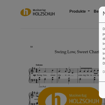
Produkte
Bestse
D
p
d
I
u
I
i
D
D