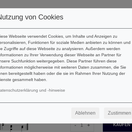
ller
Autoren
Downloads
Nutzung von Cookies
iese Webseite verwendet Cookies, um Inhalte und Anzeigen zu
ersonalisieren, Funktionen für soziale Medien anbieten zu können und
ie Zugriffe auf diese Webseite zu analysieren. Außerdem werden
Henry Purcell
nformationen zu Ihrer Verwendung dieser Webseite an Partner für
nsere Suchfunktion weitergegeben. Diese Partner führen diese
Abdelazer
nformationen möglicherweise mit weiteren Daten zusammen, die Sie
hnen bereitgestellt haben oder die sie im Rahmen Ihrer Nutzung der
Downloadartikel
ienste gesammelt haben.
atenschutzerklärung und -hinweise
Besetzung: Klavier
1,49
€
Ablehnen
Zustimmen
-
+