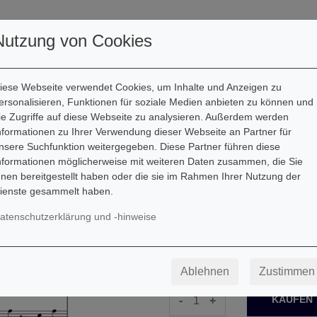
ller
Autoren
Downloads
Nutzung von Cookies
iese Webseite verwendet Cookies, um Inhalte und Anzeigen zu
ersonalisieren, Funktionen für soziale Medien anbieten zu können und
ie Zugriffe auf diese Webseite zu analysieren. Außerdem werden
Giuseppe Verdi
nformationen zu Ihrer Verwendung dieser Webseite an Partner für
nsere Suchfunktion weitergegeben. Diese Partner führen diese
Flieg, Gedanke
nformationen möglicherweise mit weiteren Daten zusammen, die Sie
hnen bereitgestellt haben oder die sie im Rahmen Ihrer Nutzung der
Downloadartikel
ienste gesammelt haben.
atenschutzerklärung und -hinweise
Besetzung: Klavier
1,49
€
Ablehnen
Zustimmen
-
+