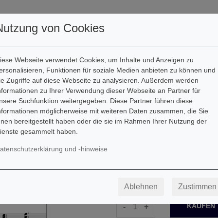
ller
Autoren
Downloads
Nutzung von Cookies
iese Webseite verwendet Cookies, um Inhalte und Anzeigen zu
ersonalisieren, Funktionen für soziale Medien anbieten zu können und
ie Zugriffe auf diese Webseite zu analysieren. Außerdem werden
Edvard Grieg
nformationen zu Ihrer Verwendung dieser Webseite an Partner für
nsere Suchfunktion weitergegeben. Diese Partner führen diese
Morgenstimmung
nformationen möglicherweise mit weiteren Daten zusammen, die Sie
hnen bereitgestellt haben oder die sie im Rahmen Ihrer Nutzung der
Downloadartikel
ienste gesammelt haben.
atenschutzerklärung und -hinweise
Besetzung: Klavier
1,99
€
Ablehnen
Zustimmen
-
+